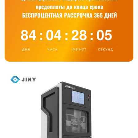
предоплаты до конца срока
БЕСПРОЦЕНТНАЯ РАССРОЧКА 365 ДНЕЙ
84
04
28
04
:
:
:
ДНЯ
ЧАСА
МИНУТ
СЕКУНДЫ